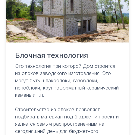
Блочная технология
Это технология при которой Дом строится
из блоков заводского изготовления. Это
могут быть шлакоблоки, газоблоки,
пеноблоки, крупноформатный керамический
камень и т.п.
Строительство из блоков позволяет
подбирать материал под бюджет и проект и
Строительство домов в
Сочи и Краснодарском
является самым распространённым на
крае
сегодняшний день для бюджетного
Контакты