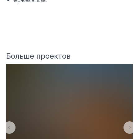
черновые полы.
Ссылка для сотрудника
Технология: Каркасная
Площадь: 200-300 м2
Этажность: 2 этажа
Больше проектов
Экскурсия по
реальным объектам
Мы проведем вас по строящимся
объектам: покажем процессы изнутри,
расскажем нюансы. Пригласим и на
готовые объекты, где вы увидите
качество финишных работ и сможете