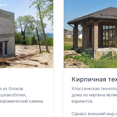
Кирпичная те
я из блоков
Классическая техноло
ь шлакоблоки,
дома из кирпича явля
 керамический камень
вариантов.
Однако внешний вид 