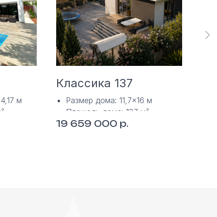
Классика 137
Ха
4,17 м
Размер дома: 11,7×16 м
Р
м²
Площадь дома: 137 м²
П
р.
19 659 000
25
1 этаж
2
Технология: монолитная
Т