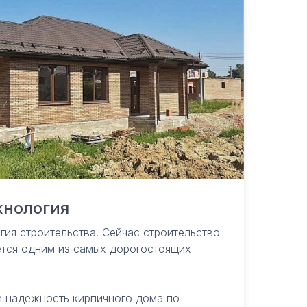
хнология
гия строительства. Сейчас строительство
ется одним из самых дорогостоящих
Контакты
и надёжность кирпичного дома по
Ежедневно с 9.00 до 18.00