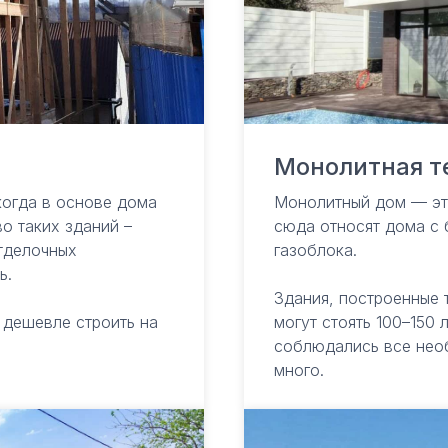
Монолитная т
когда в основе дома
Монолитный дом — это
о таких зданий –
сюда относят дома с 
тделочных
газоблока.
ь.
Здания, построенные 
и дешевле строить на
могут стоять 100–150 
соблюдались все нео
много.