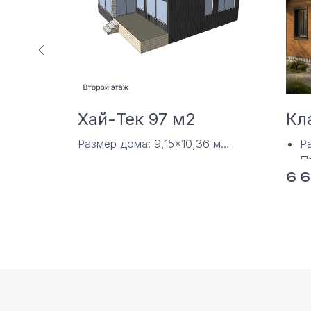
Хай-Тек 97 м2
Кл
39 м
Размер дома: 9,15×10,36 м
Ра
²
Площадь дома: 97 м2
П
6 
2
я
Т