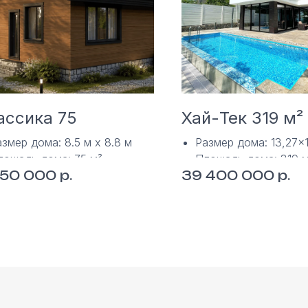
ассика 75
Хай-Тек 319 м²
змер дома: 8.5 м х 8.8 м
Размер дома: 13,27×1
лощадь дома: 75 м²
Площадь дома: 319 
р.
р.
650 000
39 400 000
 этажа
2 этажа
ехнология: каркасная
Технология: монолит