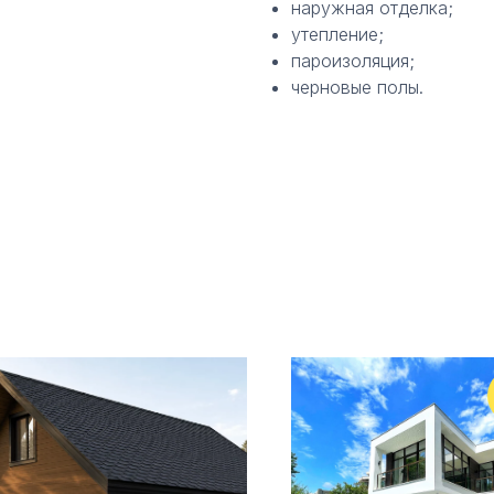
наружная отделка;
утепление;
пароизоляция;
черновые полы.
Технология: Каркасная
Площадь: 0-100 м2
Этажность: 1 этаж