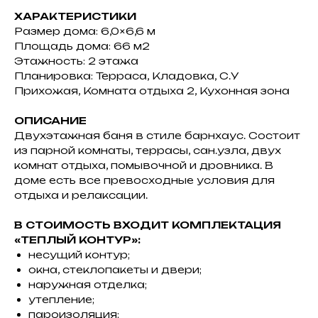
ХАРАКТЕРИСТИКИ
Размер дома: 6,0×6,6 м
Площадь дома: 66 м2
Этажность: 2 этажа
Планировка: Терраса, Кладовка, С.У
Прихожая, Комната отдыха 2, Кухонная зона
ОПИСАНИЕ
Двухэтажная баня в стиле барнхаус. Состоит
из парной комнаты, террасы, сан.узла, двух
комнат отдыха, помывочной и дровника. В
доме есть все превосходные условия для
отдыха и релаксации.
Экскурсия по
реальным объектам
В СТОИМОСТЬ ВХОДИТ КОМПЛЕКТАЦИЯ
«ТЕПЛЫЙ КОНТУР»:
несущий контур;
Мы проведем вас по строящимся
окна, стеклопакеты и двери;
объектам: покажем процессы изнутри,
наружная отделка;
расскажем нюансы. Пригласим и на
утепление;
готовые объекты, где вы увидите
пароизоляция;