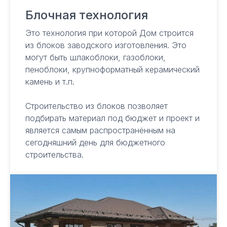
Блочная технология
Это технология при которой Дом строится
из блоков заводского изготовления. Это
могут быть шлакоблоки, газоблоки,
пеноблоки, крупноформатный керамический
камень и т.п.
Строительство из блоков позволяет
подбирать материал под бюджет и проект и
является самым распространённым на
сегодняшний день для бюджетного
строительства.
Строительство домов в Сочи
и Краснодарском крае
Контакты
Ежедневно с 9.00 до 18.00
Сочи, ул. Горького, 26, офис 21
Адлер, ул. Ленина 96, офис 306