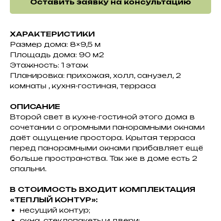
Оставить заявку на консультацию
ХАРАКТЕРИСТИКИ
Размер дома: 8×9,5 м
Площадь дома: 90 м2
Этажность: 1 этаж
Планировка: прихожая, холл, санузел, 2
комнаты , кухня-гостиная, терраса
ОПИСАНИЕ
Второй свет в кухне-гостиной этого дома в
сочетании с огромными панорамными окнами
даёт ощущение простора. Крытая терраса
перед панорамными окнами прибавляет ещё
больше пространства. Так же в доме есть 2
спальни.
Экскурсия по
реальным объектам
В СТОИМОСТЬ ВХОДИТ КОМПЛЕКТАЦИЯ
«ТЕПЛЫЙ КОНТУР»:
несущий контур;
Мы проведем вас по строящимся
окна, стеклопакеты и двери;