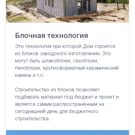
Блочная технология
Это технология при которой Дом строится
из блоков заводского изготовления. Это
могут быть шлакоблоки, газоблоки,
пеноблоки, крупноформатный керамический
камень и т.п.
Строительство из блоков позволяет
подбирать материал под бюджет и проект и
является самым распространённым на
сегодняшний день для бюджетного
Строительство домов в Сочи
строительства.
и Краснодарском крае
Контакты