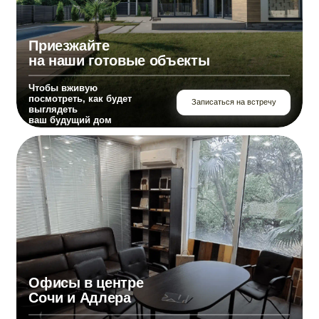
и потрогать материалы,
которые мы используем
Записаться на встречу
при строительстве
Строительство домов в Сочи
и Краснодарском крае
01.
Страницы
сайта
Главная страница
О компании
Проекты домов
Построенные дома
Отзывы и вопросы
Мы в СМИ
Контакты
02.
Навигация по текущей
странице
Планировка дома