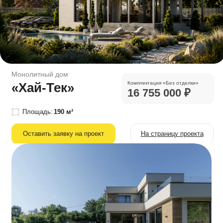
Приезжайте
на наши готовые объекты
Чтобы вживую
посмотреть, как будет
Записаться на встречу
выглядеть
ваш будущий дом
Офисы в центре
Сочи и Адлера
Вы можете посмотреть