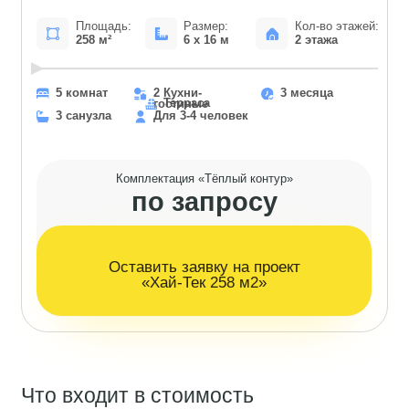
по запросу
Оставить заявку на проект
«Хай-Тек 258 м2»
Что входит в стоимость
каркасного дома
«Хай-Тек 258 м2»
Фундамент
Стены
Утепление
Кровля
Окна/двери
Каркасный дом -
технология,