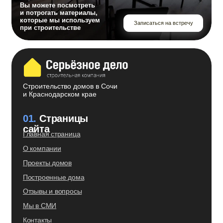
Что входит/не входит в стоимость дома
Технологии строительства дома
03.
Контакты
Ежедневно с 9.00 до 18.00
354000, г. Сочи, ул. Горького, 26, офис 21
Эл. почта
info@serious-business.ru
Телефон
8 (800) 700-27-98
© СК Серьезное дело, 2026
Политика в отношении файлов cookies
Согласие на обработку персональных данных
Политика конфиденциальности