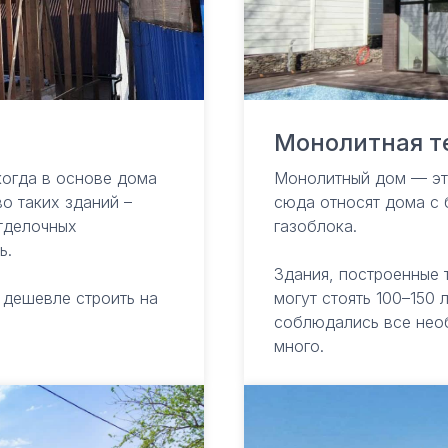
Монолитная т
когда в основе дома
Монолитный дом — это
о таких зданий –
сюда относят дома с 
тделочных
газоблока.
ь.
Здания, построенные 
и дешевле строить на
могут стоять 100–150 
соблюдались все нео
много.