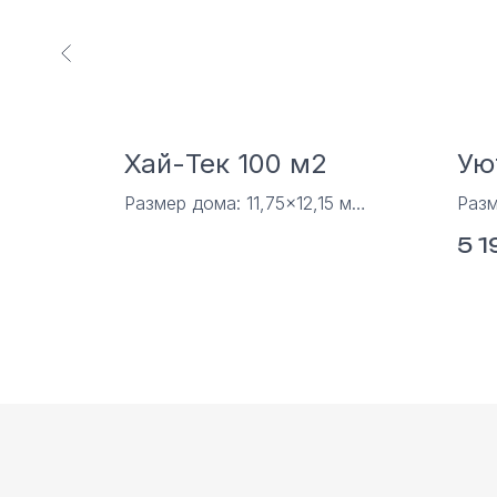
Хай-Тек 100 м2
Ую
 м
Размер дома: 11,75×12,15 м
Разм
м²
Площадь дома: 100 м2
Площ
5 1
я