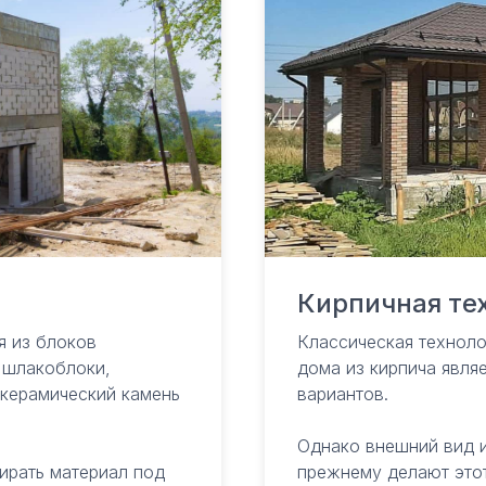
Кирпичная те
я из блоков
Классическая техноло
ь шлакоблоки,
дома из кирпича явля
 керамический камень
вариантов.
Однако внешний вид 
ирать материал под
прежнему делают этот