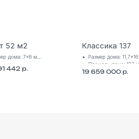
т 52 м2
Классика 137
ер дома: 7×8 м
Размер дома: 11,7×16
адь дома: 52 м2
Площадь дома: 137 м
р.
91 442
р.
19 659 000
1 этаж
Технология: монолит