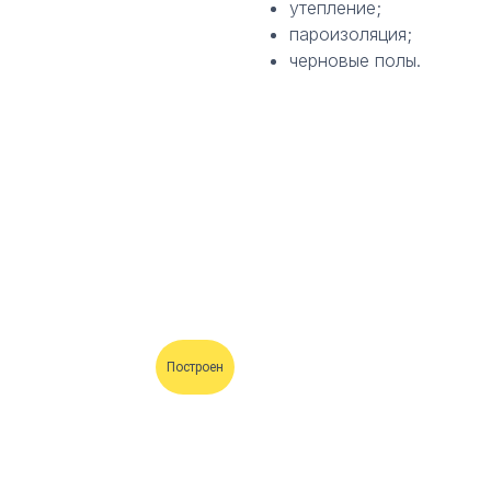
утепление;
пароизоляция;
черновые полы.
Технология: Каркасная
Площадь: 300-400 м2
Этажность: 1 этаж
Построен