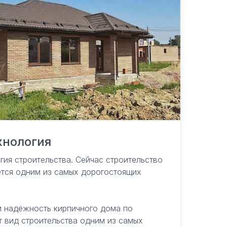
хнология
гия строительства. Сейчас строительство
ется одним из самых дорогостоящих
Контакты
и надёжность кирпичного дома по
Ежедневно с 9.00 до 18.00
 вид строительства одним из самых
Сочи, ул. Горького, 26, офис 21