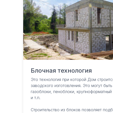
Блочная технология
Это технология при которой Дом строитс
заводского изготовления. Это могут быт
газоблоки, пеноблоки, крупноформатный
и т.п.
Строительство домов в Сочи
Строительство из блоков позволяет подб
и Краснодарском крае